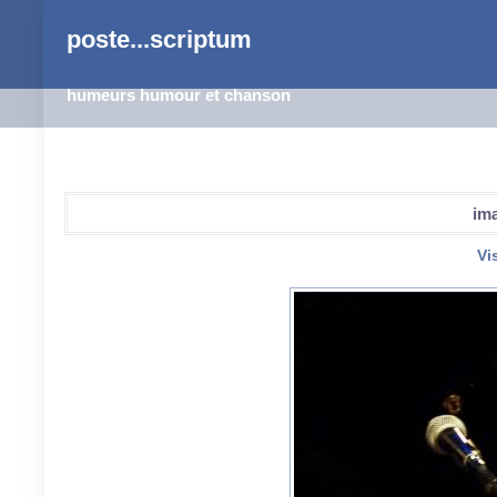
poste...scriptum
humeurs humour et chanson
im
Vi