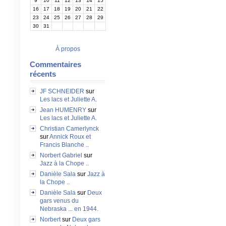
9
10
11
12
13
14
15
16
17
18
19
20
21
22
23
24
25
26
27
28
29
30
31
À propos
Commentaires
récents
JF SCHNEIDER
sur
Les lacs et Juliette A.
Jean HUMENRY
sur
Les lacs et Juliette A.
Christian Camerlynck
sur
Annick Roux et
Francis Blanche ..
Norbert Gabriel
sur
Jazz à la Chope ..
Danièle Sala
sur
Jazz à
la Chope ..
Danièle Sala
sur
Deux
gars venus du
Nebraska ... en 1944.
Norbert
sur
Deux gars