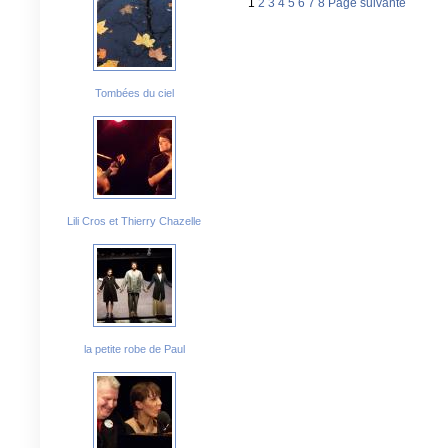
1
2
3
4
5
6
7
8
Page suivante
Tombées du ciel
Lili Cros et Thierry Chazelle
la petite robe de Paul