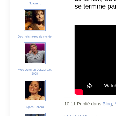
Nuages...
se termine par
Des nuits noires de monde
Yves Duteil au Dejazet Oct
2008
10:11 Publié dans
Blog
,
Agnès Debord