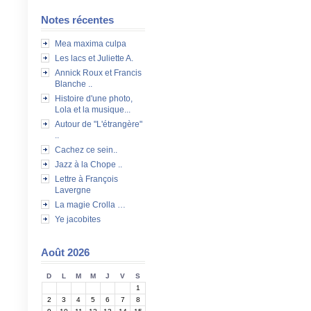
Notes récentes
Mea maxima culpa
Les lacs et Juliette A.
Annick Roux et Francis
Blanche ..
Histoire d'une photo,
Lola et la musique...
Autour de "L'étrangère"
..
Cachez ce sein..
Jazz à la Chope ..
Lettre à François
Lavergne
La magie Crolla …
Ye jacobites
Août 2026
D
L
M
M
J
V
S
1
2
3
4
5
6
7
8