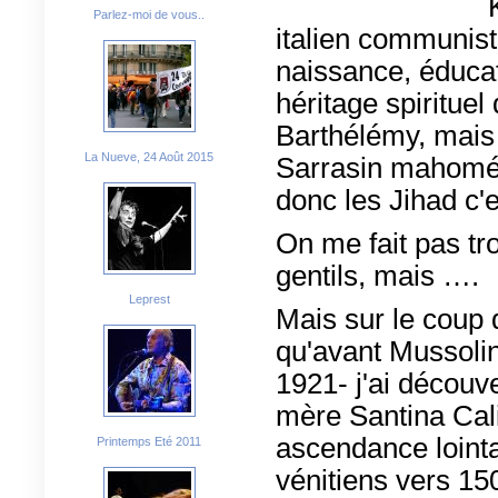
Parlez-moi de vous..
italien communist
naissance, éduca
héritage spirituel
Barthélémy, mais 
La Nueve, 24 Août 2015
Sarrasin mahomé
donc les Jihad c
On me fait pas tro
gentils, mais ….
Leprest
Mais sur le coup d
qu'avant Mussolin
1921- j'ai découve
mère Santina Cali
ascendance lointai
Printemps Eté 2011
vénitiens vers 1