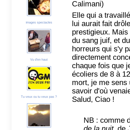
Calimani)
Elle qui a travail
lui aurait fait drô
images spectacles
prestigieux. Mais
du sang juif, et 
horreurs qui s'y p
directement conc
Vu d'en haut
chaque fois que j
écoliers de 8 à 1
mort, je me sens 
savoir d'où vena
Tu veux ou tu veux pas ?
Salud, Ciao !
NB : comme 
de la nuit,
de J