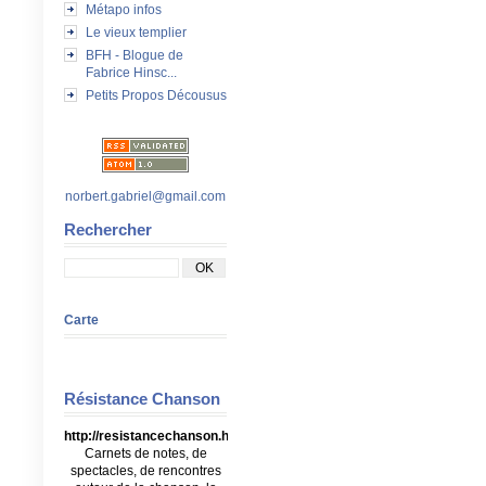
Métapo infos
Le vieux templier
BFH - Blogue de
Fabrice Hinsc...
Petits Propos Décousus
norbert.gabriel@gmail.com
Rechercher
Carte
Résistance Chanson
http://resistancechanson.hautetfort.com/
Carnets de notes, de
spectacles, de rencontres